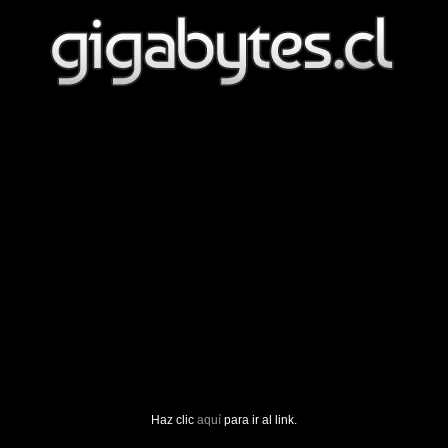
Haz clic
aquí
para ir al link.