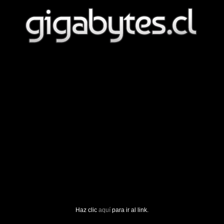
Haz clic
aquí
para ir al link.