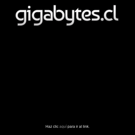
Haz clic
aquí
para ir al link.