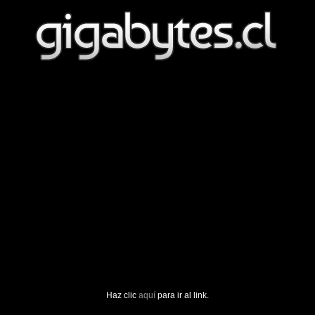
Haz clic
aquí
para ir al link.