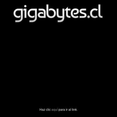
Haz clic
aquí
para ir al link.