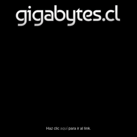
Haz clic
aquí
para ir al link.