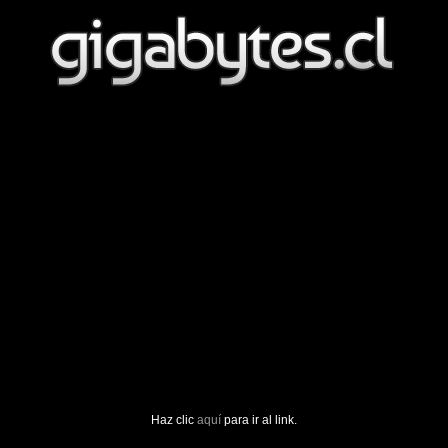
Haz clic
aquí
para ir al link.