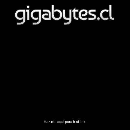
Haz clic
aquí
para ir al link.