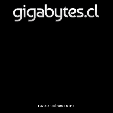
Haz clic
aquí
para ir al link.