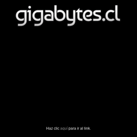
Haz clic
aquí
para ir al link.