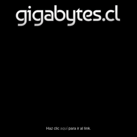
Haz clic
aquí
para ir al link.