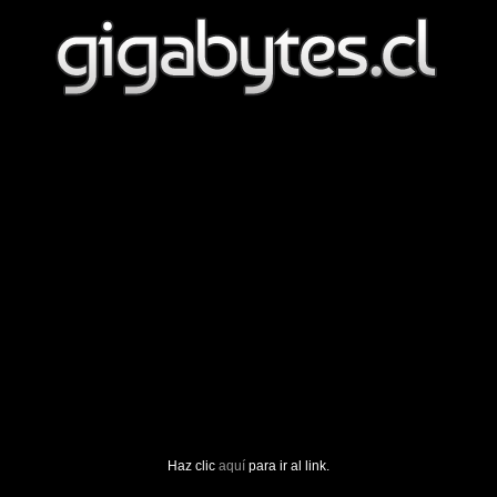
Haz clic
aquí
para ir al link.