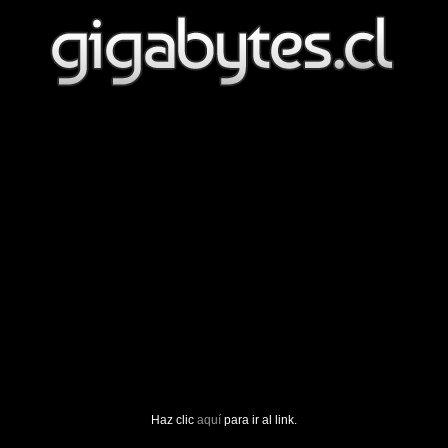
Haz clic
aquí
para ir al link.