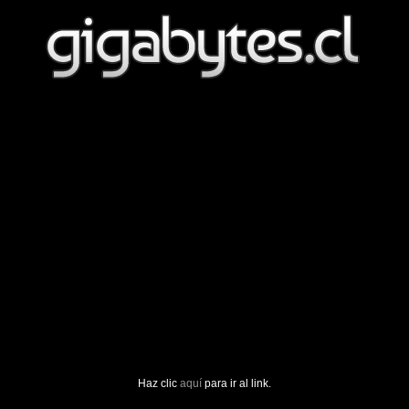
Haz clic
aquí
para ir al link.