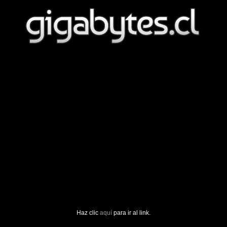
Haz clic
aquí
para ir al link.