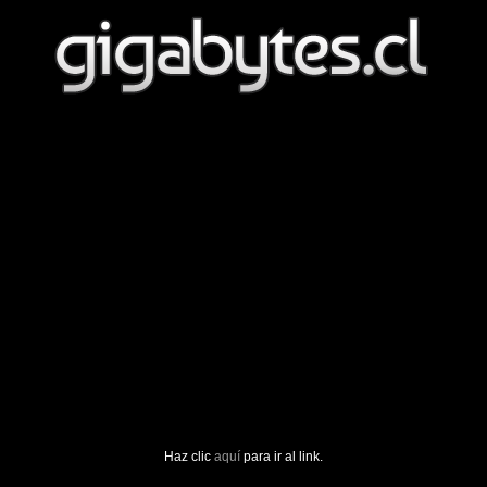
Haz clic
aquí
para ir al link.