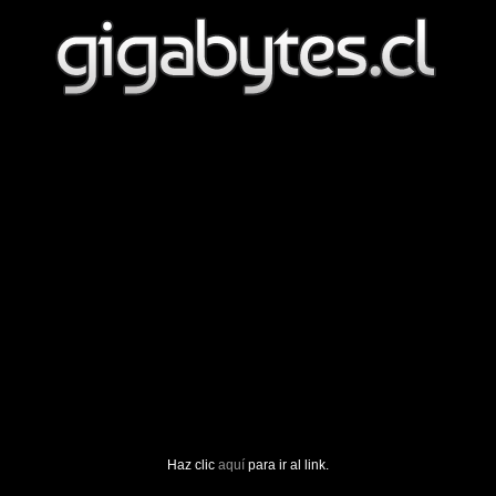
Haz clic
aquí
para ir al link.