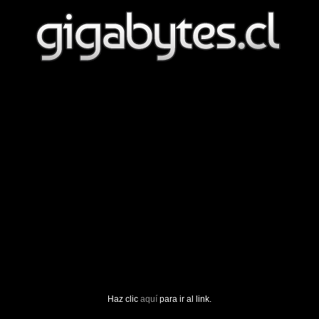
Haz clic
aquí
para ir al link.