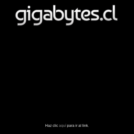
Haz clic
aquí
para ir al link.