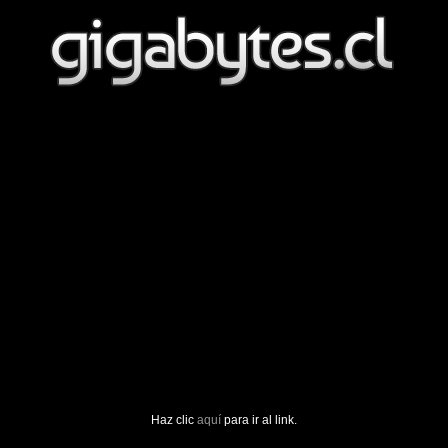
Haz clic
aquí
para ir al link.