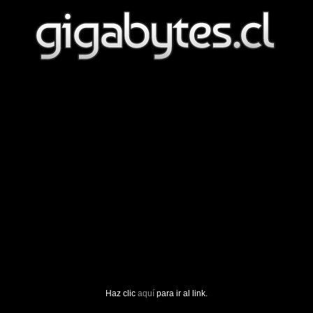
Haz clic
aquí
para ir al link.