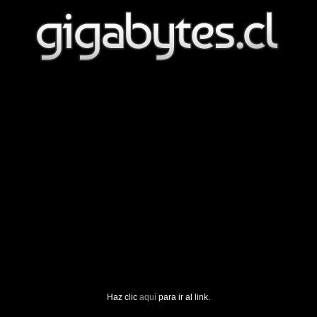
Haz clic
aquí
para ir al link.