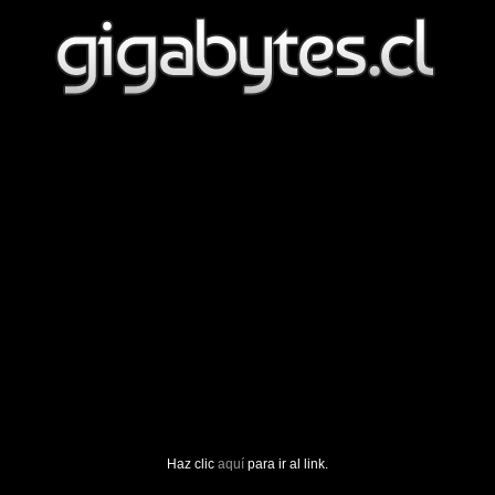
Haz clic
aquí
para ir al link.