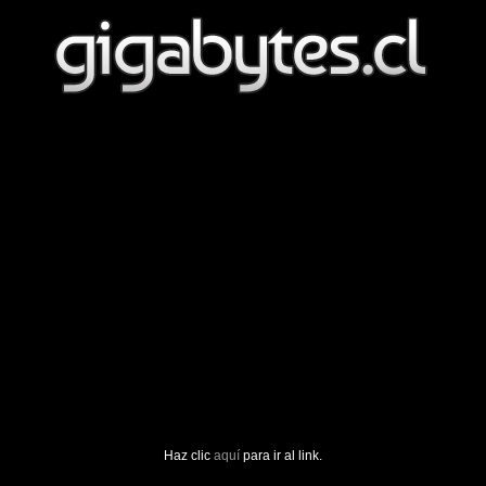
Haz clic
aquí
para ir al link.