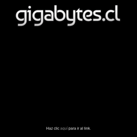
Haz clic
aquí
para ir al link.