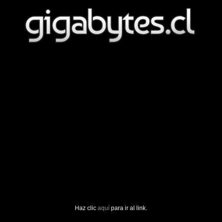
Haz clic
aquí
para ir al link.