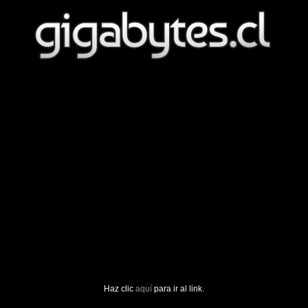
Haz clic
aquí
para ir al link.