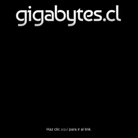
Haz clic
aquí
para ir al link.