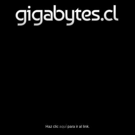
Haz clic
aquí
para ir al link.