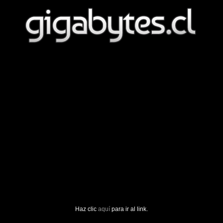
Haz clic
aquí
para ir al link.