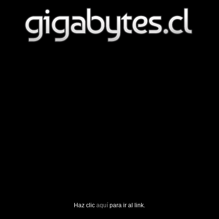
Haz clic
aquí
para ir al link.