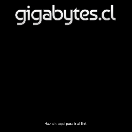
Haz clic
aquí
para ir al link.