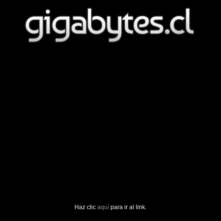
Haz clic
aquí
para ir al link.