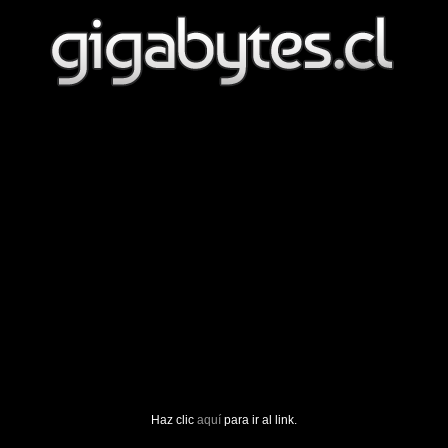
Haz clic
aquí
para ir al link.