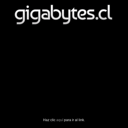
Haz clic
aquí
para ir al link.