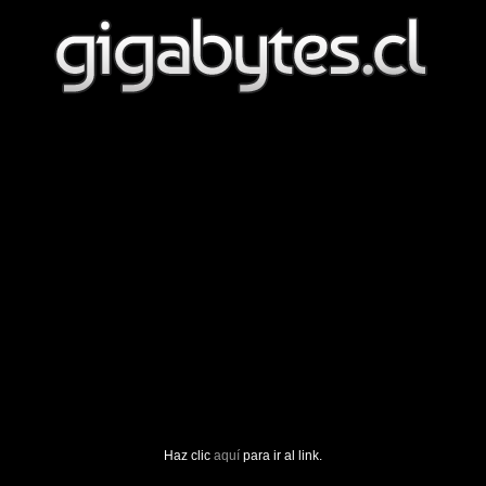
Haz clic
aquí
para ir al link.