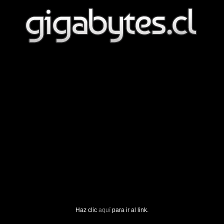
Haz clic
aquí
para ir al link.