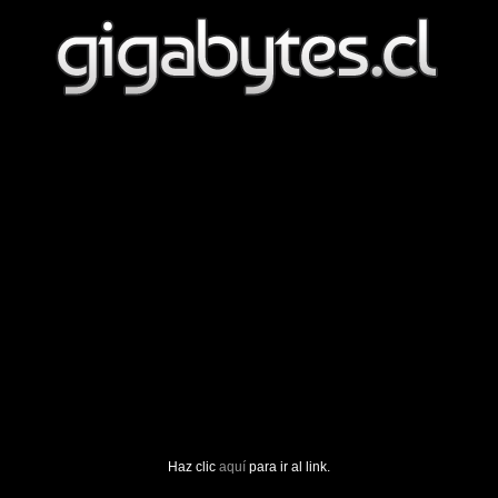
Haz clic
aquí
para ir al link.