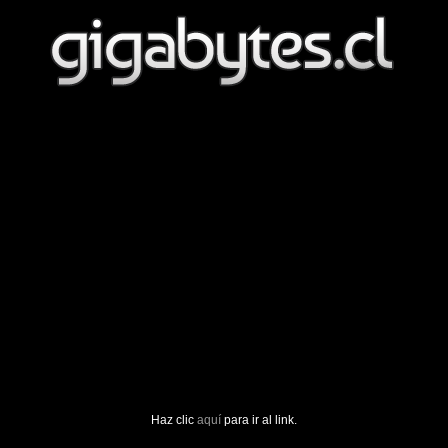
Haz clic
aquí
para ir al link.