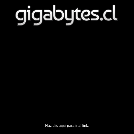
Haz clic
aquí
para ir al link.