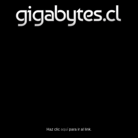
Haz clic
aquí
para ir al link.