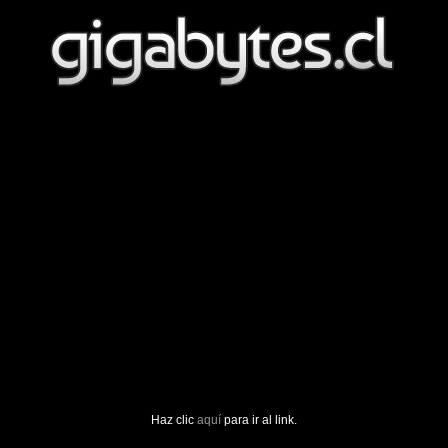
Haz clic
aquí
para ir al link.