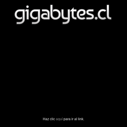
Haz clic
aquí
para ir al link.