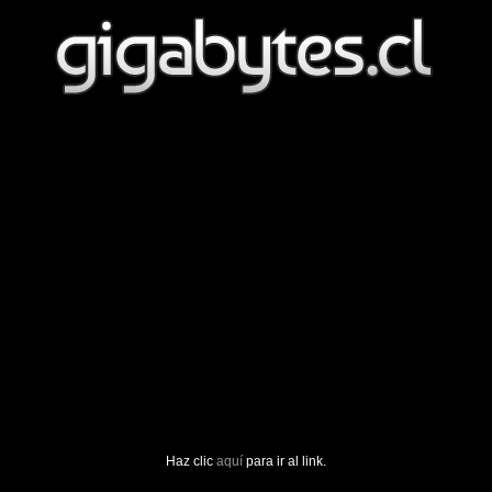
Haz clic
aquí
para ir al link.