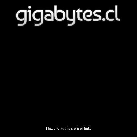
Haz clic
aquí
para ir al link.