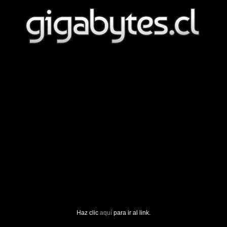
Haz clic
aquí
para ir al link.