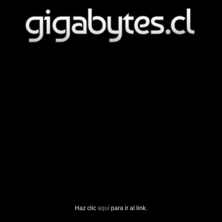
Haz clic
aquí
para ir al link.