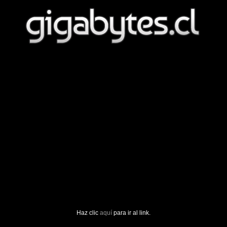
Haz clic
aquí
para ir al link.