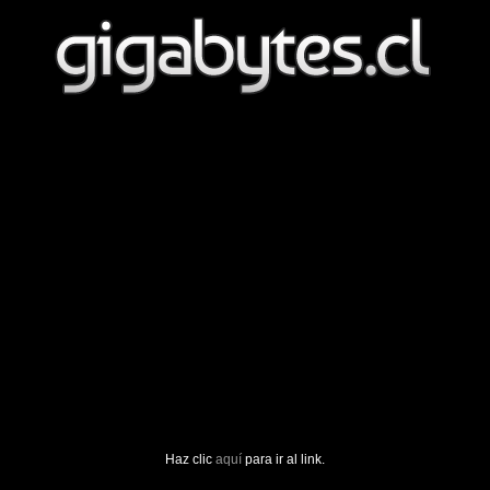
Haz clic
aquí
para ir al link.