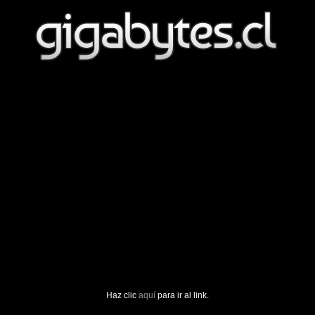
Haz clic
aquí
para ir al link.